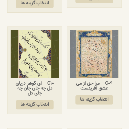
انتخاب گزینه ها
C09 – مرا حق از می
C10 – ای گوهر دریای
عشق آفریدست
دل چه جای جان چه
جای دل
انتخاب گزینه ها
انتخاب گزینه ها