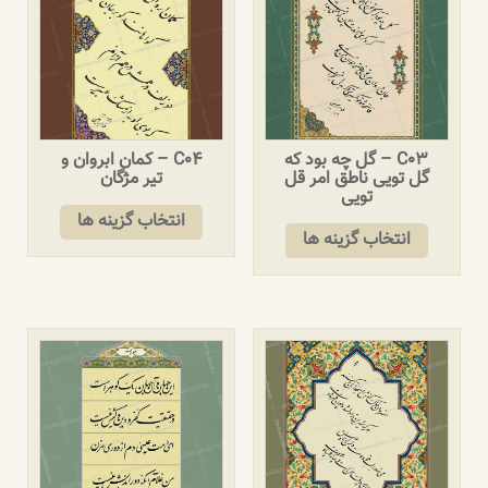
C03 – گل چه بود که
C04 – کمان ابروان و
گل تویی ناطق امر قل
تیر مژگان
تویی
انتخاب گزینه ها
انتخاب گزینه ها