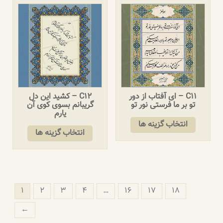
C11 – ای آفتاب از دور
C12 – کشید این دل
تو بر ما فرستی نور تو
گریبانم بسوی کوی آن
یارم
انتخاب گزینه ها
انتخاب گزینه ها
۱
۲
۳
۴
…
۱۶
۱۷
۱۸
←