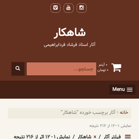
فتن
ه
حتوا
شاهکار
آثار استاد فرشاد فردابراهیمی
جستجو
0 آیتم
0
تومان
برای
:
[label]
Menu
خانه
آثار برچسب خورده “شاهکار”
نمایش ۱–۱۲ از ۲۱۶ نتیجه
فیلتر آثار
شاهکار
نمایش ۱ - ۱۲ اثر از ۲۱۶ نتیجه