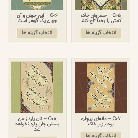
C05 – خسروان خاک
C06 – این جهان و آن
کفش را بخدا تاج کنند
جهان یک گوهر است
انتخاب گزینه ها
انتخاب گزینه ها
C07 – دانه‌ای بیچاره
C08 – نان پاره ز من
بودم زیر خاک
بستان جان پاره نخواهد
شد
انتخاب گزینه ها