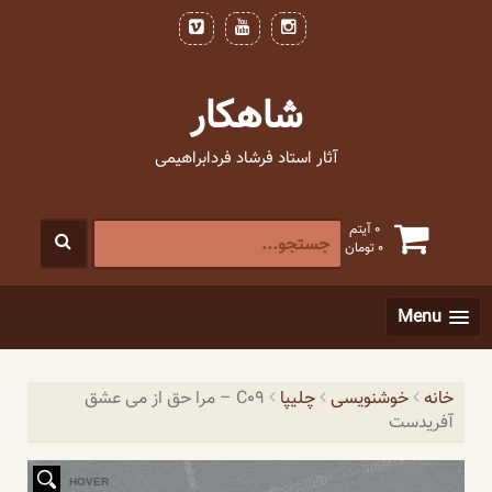
فتن
ه
حتوا
شاهکار
آثار استاد فرشاد فردابراهیمی
جستجو
0 آیتم
0
تومان
برای
:
[label]
Menu
خانه
خوشنویسی
چلیپا
C09 – مرا حق از می عشق
آفریدست
HOVER