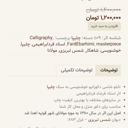
1,400,000
تومان
1,200,000
تومان
افزودن به سبد خرید
شناسه اثر:
c09
دسته:
چلیپا
برچسب:
,
Calligraphy
masterpiece
,
FardEbarhimi
,
استاد فردابراهیمی
,
چلیپا
,
خوشنویسی
,
شاهکار
,
شمس تبریزی
,
مولانا
توضیحات
توضیحات تکمیلی
تابلو شاسی دکوراتیو خوشنویسی به سبک
چلیپا
اثر استاد فرشاد فردابراهیمی
در سایزهای مختلف با بهترین کیفیت چاپ
مناسب برای دکور منزل و محل کار شما
اصل این اثر در سال ۱۳۸۰ به موزه مولانای شهر قونیه اهدا شد
دیوان
شمس تبریزی
– غزل ۶۸۳: