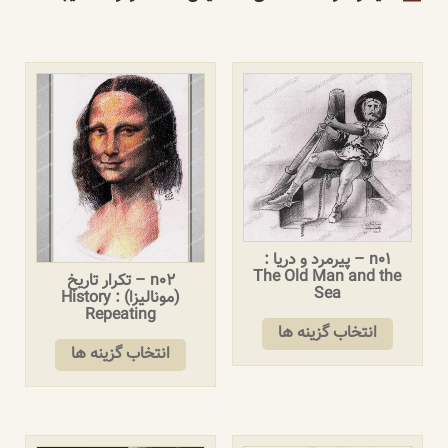
n01 – پیرمرد و دریا :
The Old Man and the
n02 – تکرار تاریخ
Sea
(مونالیزا) : History
Repeating
انتخاب گزینه ها
انتخاب گزینه ها