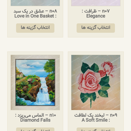
n07 – ظرافت :
n08 – عشق در یک سبد
: Love in One Basket
Elegance
انتخاب گزینه ها
انتخاب گزینه ها
n09 – لبخند یک لطافت
n10 – الماس می‌ریزد :
Diamond Falls
: A Soft Smile