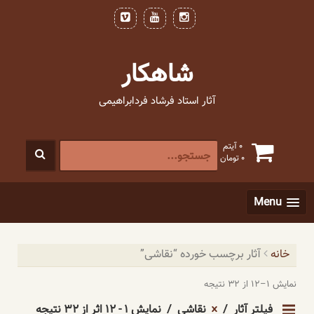
فتن
ه
حتوا
شاهکار
آثار استاد فرشاد فردابراهیمی
جستجو
0 آیتم
0
تومان
برای
:
[label]
Menu
خانه
آثار برچسب خورده “نقاشی”
نمایش ۱–۱۲ از ۳۲ نتیجه
فیلتر آثار
نقاشی
نمایش ۱ - ۱۲ اثر از ۳۲ نتیجه