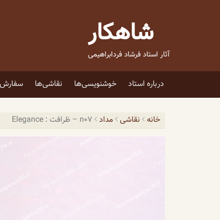
فتن
ه
شاهکار
حتوا
آثار استاد فرشاد فردابراهیمی
درباره استاد
خوشنویسی‌ها
نقاشی‌ها
سفارش ا
خانه
نقاشی
مداد
n07 – ظرافت : Elegance