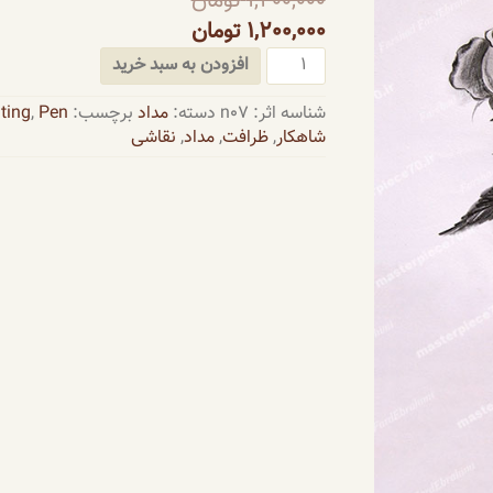
1,400,000
تومان
1,200,000
تومان
n07
افزودن به سبد خرید
-
ظرافت
شناسه اثر:
n07
دسته:
مداد
برچسب:
Pen
,
ting
:
شاهکار
,
ظرافت
,
مداد
,
نقاشی
Elegance
عدد