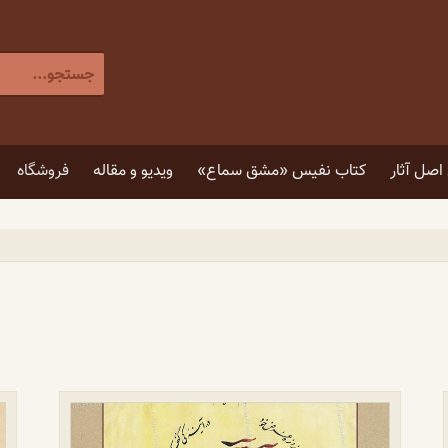
جستجو
برای
:
[label]
صل آثار
کتاب نفیس «مشق سماع»
ویدیو و مقاله
فروشگاه
۵ توصیه برای انتخاب تابلو
۴ فایده نگاه کردن به اثر هنری