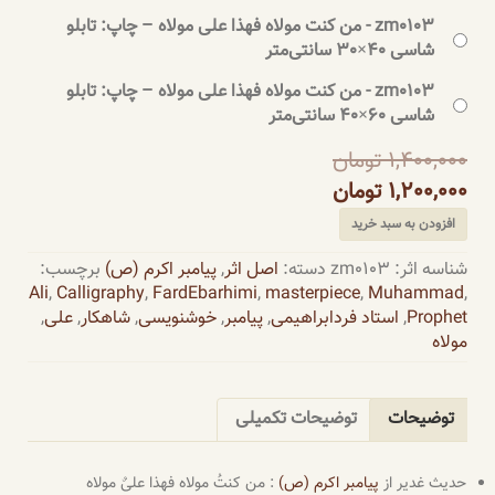
zm0103 - من کنت مولاه فهذا علی مولاه – چاپ: تابلو
شاسی 40×30 سانتی‌متر
zm0103 - من کنت مولاه فهذا علی مولاه – چاپ: تابلو
شاسی 60×40 سانتی‌متر
1,400,000
تومان
1,200,000
تومان
افزودن به سبد خرید
شناسه اثر:
zm0103
دسته:
اصل اثر
,
پیامبر اکرم (ص)
برچسب:
Ali
,
Calligraphy
,
FardEbarhimi
,
masterpiece
,
Muhammad
,
Prophet
,
استاد فردابراهیمی
,
پیامبر
,
خوشنویسی
,
شاهکار
,
علی
,
مولاه
توضیحات
توضیحات تکمیلی
حدیث غدیر از
پیامبر اکرم (ص)
: من کنتُ مولاه فهذا علیٌ مولاه