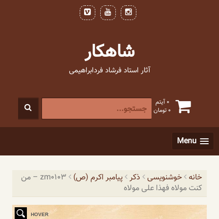
فتن
ه
حتوا
شاهکار
آثار استاد فرشاد فردابراهیمی
جستجو
0 آیتم
0
تومان
برای
:
[label]
Menu
خانه
خوشنویسی
ذکر
پیامبر اکرم (ص)
zm0103 – من
کنت مولاه فهذا علی مولاه
HOVER