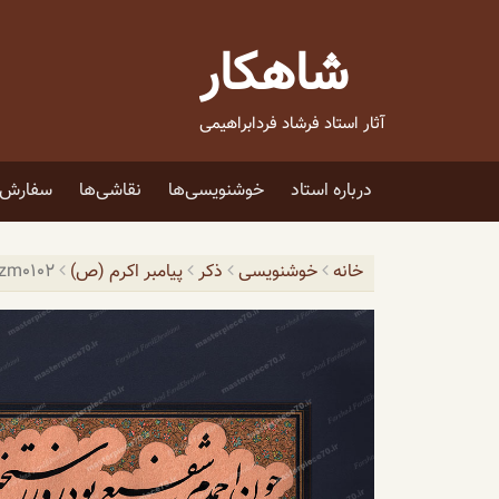
فتن
ه
شاهکار
حتوا
آثار استاد فرشاد فردابراهیمی
درباره استاد
خوشنویسی‌ها
نقاشی‌ها
سفارش ا
خانه
خوشنویسی
ذکر
پیامبر اکرم (ص)
zm0102 – چون احمدم شفیع بود روز رستخیز