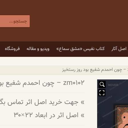
جستجو
برای
:
[label]
صل آثار
کتاب نفیس «مشق سماع»
ویدیو و مقاله
فروشگاه
۵ توصیه برای انتخاب تابلو
۴ فایده نگاه کردن به اثر هنری
zm0102 – چون احمدم شفیع بود روز رستخیز
HOVER
» جهت خرید اصل اثر تماس بگیرید: ۹۸۸۲۹
» اصل اثر در ابعاد ۲۲×۳۰