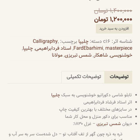
1,400,000
تومان
1,200,000
تومان
افزودن به سبد خرید
شناسه اثر:
c16
دسته:
چلیپا
برچسب:
,
Calligraphy
masterpiece
,
FardEbarhimi
,
استاد فردابراهیمی
,
چلیپا
,
خوشنویسی
,
شاهکار
,
شمس تبریزی
,
مولانا
توضیحات
توضیحات تکمیلی
تابلو شاسی دکوراتیو خوشنویسی به سبک
چلیپا
اثر استاد فرشاد فردابراهیمی
در سایزهای مختلف با بهترین کیفیت چاپ
مناسب برای دکور منزل و محل کار شما
دیوان
شمس تبریزی
– غزل ۱۸۳۰:
ذره به ذره چون گهر از تف آفتاب تو – دل شده‌ست سر به سر آب و