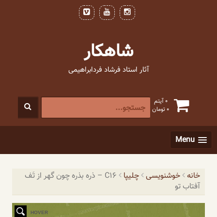
فتن
ه
حتوا
شاهکار
آثار استاد فرشاد فردابراهیمی
جستجو
0 آیتم
0
تومان
برای
:
[label]
Menu
خانه
خوشنویسی
چلیپا
C16 – ذره بذره چون گهر از تَف
آفتاب تو
HOVER