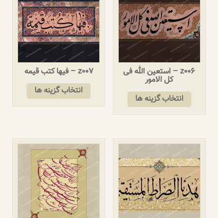
z006 – استعین الله فی
z007 – فیها کتب قیمه
کل الامور
انتخاب گزینه ها
انتخاب گزینه ها