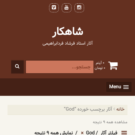
فتن
ه
حتوا
شاهکار
آثار استاد فرشاد فردابراهیمی
جستجو
0 آیتم
0
تومان
برای
:
[label]
Menu
خانه
آثار برچسب خورده “God”
مشاهده همه ۹ نتیجه
فیلتر آثار
God
نمایش همه ۹ نتیجه