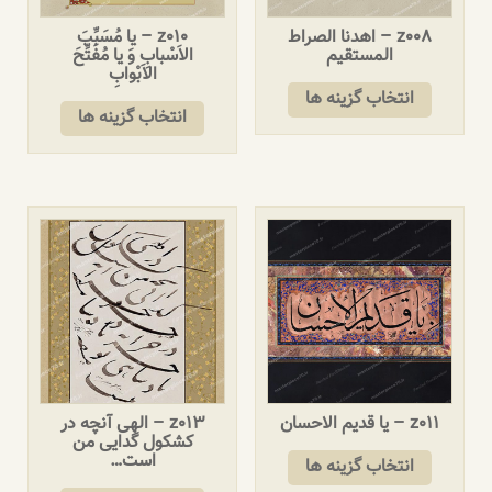
z008 – اهدنا الصراط
z010 – يا مُسَبِّبَ
المستقیم
الاَسْبابِ وَ يا مُفَتِّحَ
الاَبْوابِ
انتخاب گزینه ها
انتخاب گزینه ها
z011 – یا قدیم الاحسان
z013 – الهی آنچه در
کشکول گدایی من
است…
انتخاب گزینه ها