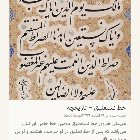
خط نستعلیق – تاریخچه
نوشته شده در
۱۹ اسفند ۱۳۹۹
توسط
شاهکار
میرعلی هروی خط نستعلیق دومین خط خاص ایرانیان
می‌باشد که پس از خط تعلیق در اواخر سده هشتم و اوایل
سده نهم �...