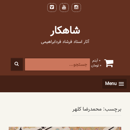
فتن
ه
حتوا
شاهکار
آثار استاد فرشاد فردابراهیمی
جستجو
0 آیتم
0
تومان
برای
:
[label]
Menu
برچسب:
محمدرضا کلهر