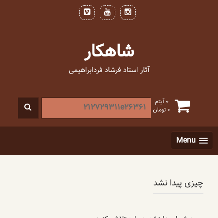
فتن
ه
حتوا
شاهکار
آثار استاد فرشاد فردابراهیمی
جستجو
0 آیتم
0
تومان
برای
:
[label]
Menu
چیزی پیدا نشد