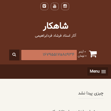
فتن
ه
حتوا
شاهکار
آثار استاد فرشاد فردابراهیمی
جستجو
0 آیتم
0
تومان
برای
:
[label]
Menu
چیزی پیدا نشد