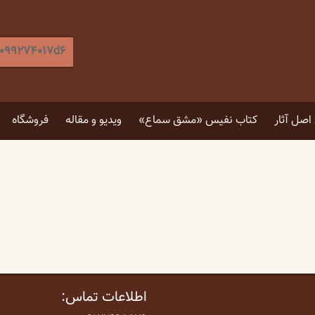
جستجو
برای
:
[label]
صل آثار
کتاب نفیس «مشق سماع»
ویدیو و مقاله
فروشگاه
۵ توصیه برای انتخاب تابلو
۴ فایده نگاه کردن به اثر هنری
اطلاعات تماس: