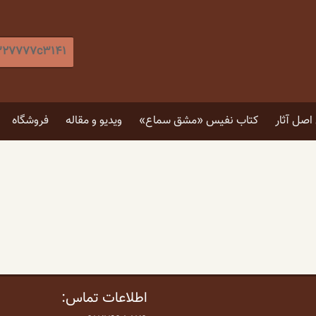
جستجو
برای
:
[label]
صل آثار
کتاب نفیس «مشق سماع»
ویدیو و مقاله
فروشگاه
۵ توصیه برای انتخاب تابلو
۴ فایده نگاه کردن به اثر هنری
اطلاعات تماس: