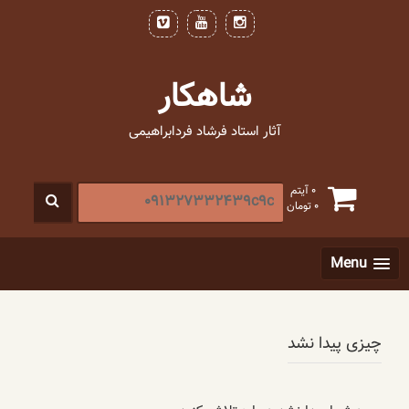
فتن
ه
حتوا
شاهکار
آثار استاد فرشاد فردابراهیمی
جستجو
0 آیتم
0
تومان
برای
:
[label]
Menu
چیزی پیدا نشد