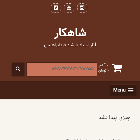
فتن
ه
حتوا
شاهکار
آثار استاد فرشاد فردابراهیمی
جستجو
0 آیتم
0
تومان
برای
:
[label]
Menu
چیزی پیدا نشد