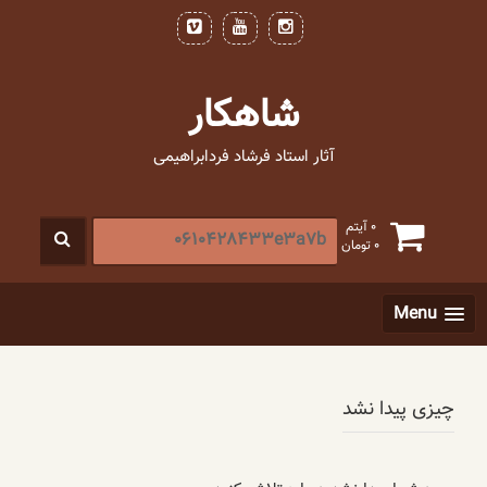
فتن
ه
حتوا
شاهکار
آثار استاد فرشاد فردابراهیمی
جستجو
0 آیتم
0
تومان
برای
:
[label]
Menu
چیزی پیدا نشد