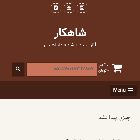
فتن
ه
حتوا
شاهکار
آثار استاد فرشاد فردابراهیمی
جستجو
0 آیتم
0
تومان
برای
:
[label]
Menu
چیزی پیدا نشد