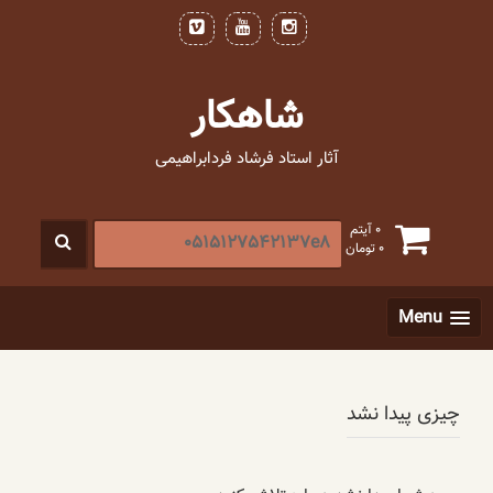
فتن
ه
حتوا
شاهکار
آثار استاد فرشاد فردابراهیمی
جستجو
0 آیتم
0
تومان
برای
:
[label]
Menu
چیزی پیدا نشد