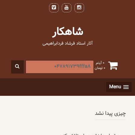
فتن
ه
حتوا
شاهکار
آثار استاد فرشاد فردابراهیمی
جستجو
0 آیتم
0
تومان
برای
:
[label]
Menu
چیزی پیدا نشد