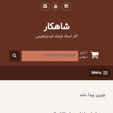
فتن
ه
حتوا
شاهکار
آثار استاد فرشاد فردابراهیمی
جستجو
0 آیتم
0
تومان
برای
:
[label]
Menu
چیزی پیدا نشد