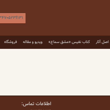
جستجو
برای
:
[label]
صل آثار
کتاب نفیس «مشق سماع»
ویدیو و مقاله
فروشگاه
۵ توصیه برای انتخاب تابلو
۴ فایده نگاه کردن به اثر هنری
اطلاعات تماس: