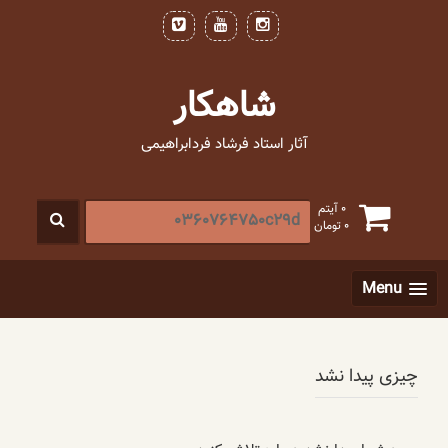
فتن
ه
حتوا
شاهکار
آثار استاد فرشاد فردابراهیمی
جستجو
0 آیتم
0
تومان
برای
:
[label]
Menu
چیزی پیدا نشد