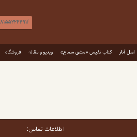
جستجو
برای
:
[label]
صل آثار
کتاب نفیس «مشق سماع»
ویدیو و مقاله
فروشگاه
۵ توصیه برای انتخاب تابلو
۴ فایده نگاه کردن به اثر هنری
اطلاعات تماس: