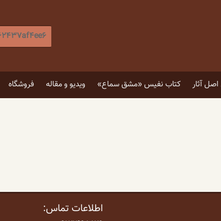
جستجو
برای
:
[label]
صل آثار
کتاب نفیس «مشق سماع»
ویدیو و مقاله
فروشگاه
۵ توصیه برای انتخاب تابلو
۴ فایده نگاه کردن به اثر هنری
اطلاعات تماس: