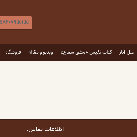
جستجو
برای
:
[label]
صل آثار
کتاب نفیس «مشق سماع»
ویدیو و مقاله
فروشگاه
۵ توصیه برای انتخاب تابلو
۴ فایده نگاه کردن به اثر هنری
اطلاعات تماس: