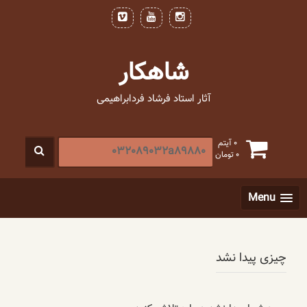
فتن
ه
حتوا
شاهکار
آثار استاد فرشاد فردابراهیمی
جستجو
0 آیتم
0
تومان
برای
:
[label]
Menu
چیزی پیدا نشد