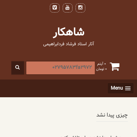
فتن
ه
حتوا
شاهکار
آثار استاد فرشاد فردابراهیمی
جستجو
0 آیتم
0
تومان
برای
:
[label]
Menu
چیزی پیدا نشد