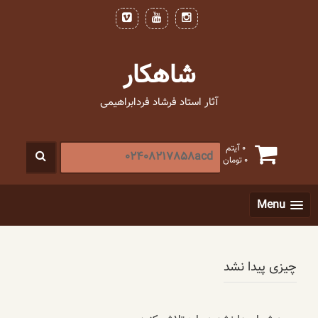
فتن
ه
حتوا
شاهکار
آثار استاد فرشاد فردابراهیمی
جستجو
0 آیتم
0
تومان
برای
:
[label]
Menu
چیزی پیدا نشد