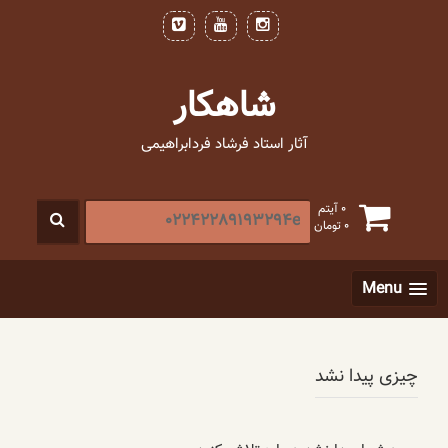
فتن
ه
حتوا
شاهکار
آثار استاد فرشاد فردابراهیمی
جستجو
0 آیتم
0
تومان
برای
:
[label]
Menu
چیزی پیدا نشد