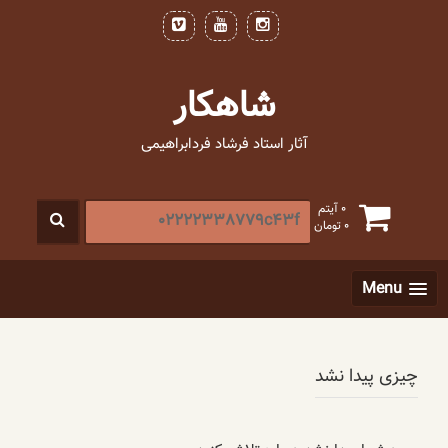
فتن
ه
حتوا
شاهکار
آثار استاد فرشاد فردابراهیمی
جستجو
0 آیتم
0
تومان
برای
:
[label]
Menu
چیزی پیدا نشد