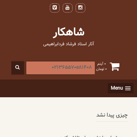
فتن
ه
حتوا
شاهکار
آثار استاد فرشاد فردابراهیمی
جستجو
0 آیتم
0
تومان
برای
:
[label]
Menu
چیزی پیدا نشد