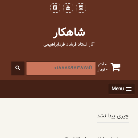
فتن
ه
حتوا
شاهکار
آثار استاد فرشاد فردابراهیمی
جستجو
0 آیتم
0
تومان
برای
:
[label]
Menu
چیزی پیدا نشد