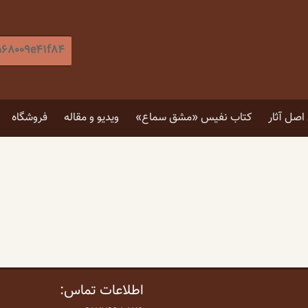
جستجو
برای
:
[label]
صل آثار
کتاب نفیس «مشق سماع»
ویدیو و مقاله
فروشگاه
۵ توصیه برای انتخاب تابلو
۴ فایده نگاه کردن به اثر هنری
اطلاعات تماس: