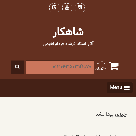
فتن
ه
حتوا
شاهکار
آثار استاد فرشاد فردابراهیمی
جستجو
0 آیتم
0
تومان
برای
:
[label]
Menu
چیزی پیدا نشد