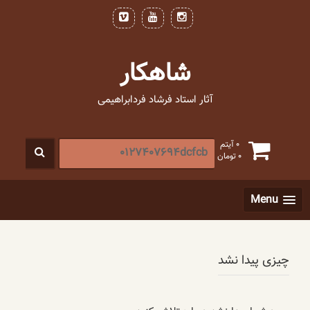
فتن
ه
حتوا
شاهکار
آثار استاد فرشاد فردابراهیمی
جستجو
0 آیتم
0
تومان
برای
:
[label]
Menu
چیزی پیدا نشد