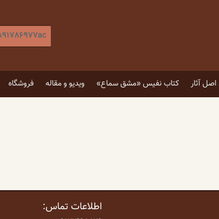
جستجو
برای
:
[label]
صل آثار
کتاب نفیس «مشق سماع»
ویدیو و مقاله
فروشگاه
۵ توصیه برای انتخاب تابلو
۴ فایده نگاه کردن به اثر هنری
اطلاعات تماس: