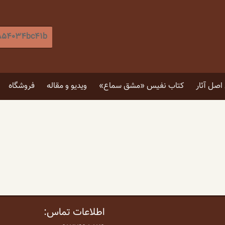
جستجو
برای
:
[label]
صل آثار
کتاب نفیس «مشق سماع»
ویدیو و مقاله
فروشگاه
۵ توصیه برای انتخاب تابلو
۴ فایده نگاه کردن به اثر هنری
اطلاعات تماس: