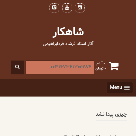
فتن
ه
حتوا
شاهکار
آثار استاد فرشاد فردابراهیمی
جستجو
0 آیتم
0
تومان
برای
:
[label]
Menu
چیزی پیدا نشد