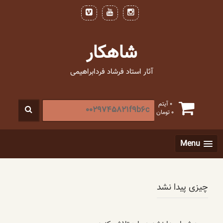
فتن
ه
حتوا
شاهکار
آثار استاد فرشاد فردابراهیمی
جستجو
0 آیتم
0
تومان
برای
:
[label]
Menu
چیزی پیدا نشد