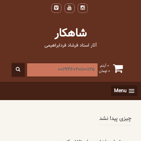
فتن
ه
حتوا
شاهکار
آثار استاد فرشاد فردابراهیمی
جستجو
0 آیتم
0
تومان
برای
:
[label]
Menu
چیزی پیدا نشد