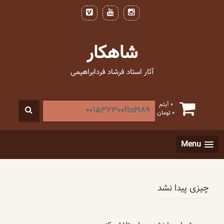
فتن
ه
حتوا
شاهکار
آثار استاد فرشاد فردابراهیمی
جستجو
0 آیتم
0
تومان
برای
:
[label]
Menu
چیزی پیدا نشد