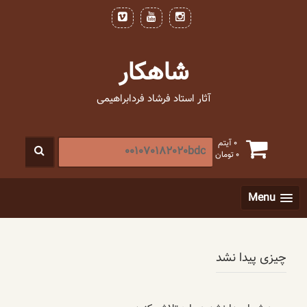
فتن
ه
حتوا
شاهکار
آثار استاد فرشاد فردابراهیمی
جستجو
0 آیتم
0
تومان
برای
:
[label]
Menu
چیزی پیدا نشد